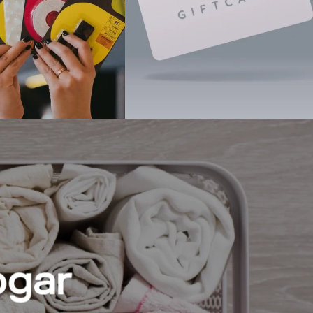
ccesorios
Giftcard