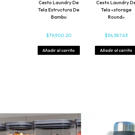
Cesto Laundry De
Cesto Laundry D
Tela Estructura De
Tela «storage
Bambu
Round»
$
79,900.20
$
34,387.43
Añadir al carrito
Añadir al carrito