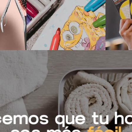
Care
Kids
A