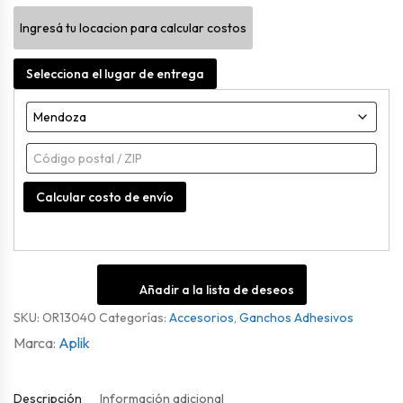
C
Ingresá tu locacion para calcular costos
Ganchos
cantidad
Selecciona el lugar de entrega
Calcular costo de envío
Añadir a la lista de deseos
SKU:
OR13040
Categorías:
Accesorios
,
Ganchos Adhesivos
Aplik
Descripción
Información adicional