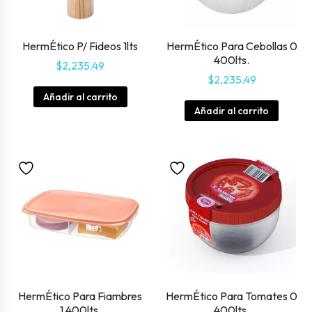
HermÉtico P/ Fideos 1lts
HermÉtico Para Cebollas 0
400lts.
$
2,235.49
$
2,235.49
Añadir al carrito
Añadir al carrito
HermÉtico Para Fiambres
HermÉtico Para Tomates 0
1.400lts.
400lts.