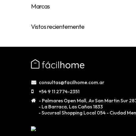
Hierarchic
Marcas
Categories
in
Vistos recientemente
Menu
-
Version
2.1.0
|
Author:
Atakan
consultas@facilhome.com.ar
Au
+54 9 11 2774-2351
|
- Palmares Open Mall, Av San Martin Sur 28
- La Barraca, Las Cañas 1833
Docs:
- Sucursal Shopping Local 054 - Ciudad Me
https://atakanau.blogspot.com/2021/01/automatic-
category-
menu-