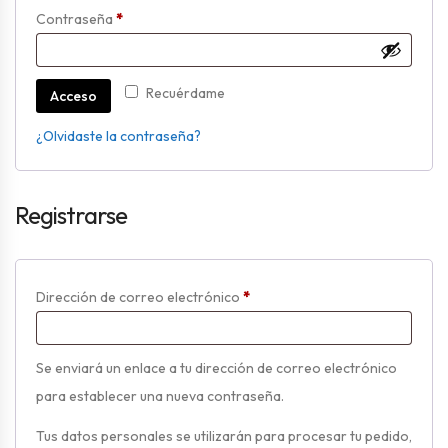
Obligatorio
Contraseña
*
A
Recuérdame
Acceso
l
¿Olvidaste la contraseña?
t
e
r
Registrarse
n
a
t
Obligatorio
Dirección de correo electrónico
*
i
v
Se enviará un enlace a tu dirección de correo electrónico
e
para establecer una nueva contraseña.
:
Tus datos personales se utilizarán para procesar tu pedido,