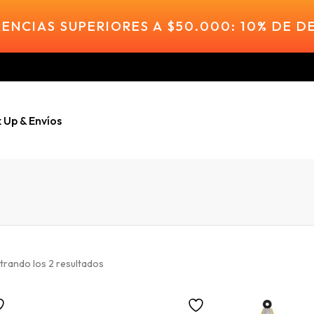
ENCIAS SUPERIORES A $50.000: 10% DE 
k Up & Envíos
trando los 2 resultados