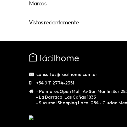
Hierarchic
Marcas
Categories
in
Vistos recientemente
Menu
-
Version
2.1.0
|
Author:
Atakan
consultas@facilhome.com.ar
Au
+54 9 11 2774-2351
|
- Palmares Open Mall, Av San Martin Sur 28
- La Barraca, Las Cañas 1833
Docs:
- Sucursal Shopping Local 054 - Ciudad Me
https://atakanau.blogspot.com/2021/01/automatic-
category-
menu-