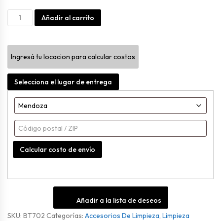
Anti
Alternative:
Añadir al carrito
Humedad
Lavanda
Ingresá tu locacion para calcular costos
80gr
cantidad
Selecciona el lugar de entrega
Calcular costo de envío
Añadir a la lista de deseos
SKU:
BT702
Categorías:
Accesorios De Limpieza
,
Limpieza