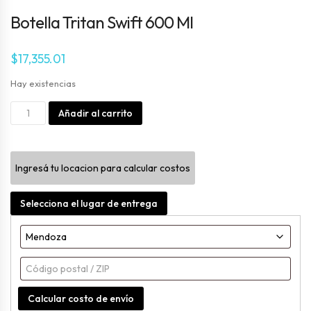
Botella Tritan Swift 600 Ml
$
17,355.01
Hay existencias
Botella
Alternative:
Añadir al carrito
Tritan
Swift
Ingresá tu locacion para calcular costos
600
Ml
Selecciona el lugar de entrega
cantidad
Calcular costo de envío