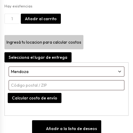
Hay existencias
Contenedor
Alternative:
Añadir al carrito
De
Candy
Ingresá tu locacion para calcular costos
Snacks
cantidad
Selecciona el lugar de entrega
Calcular costo de envío
Añadir a la lista de deseos