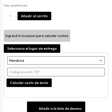
Hay existencias
Gancho
Alternative:
Añadir al carrito
Para
Cuadro
Ingresá tu locacion para calcular costos
Blanco
C/dhesivo
Selecciona el lugar de entrega
Blanco
Mediano
cantidad
Calcular costo de envío
Añadir a la lista de deseos