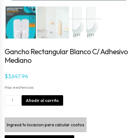
Gancho Rectangular Blanco C/ Adhesivo
Mediano
$
3,647.94
Hay existencias
Gancho
Alternative:
Añadir al carrito
Rectangular
Blanco
Ingresá tu locacion para calcular costos
C/
Adhesivo