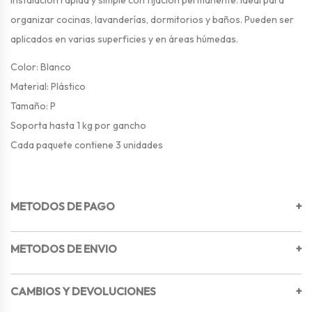
Instalación rápida y simple con fijación permanente. Ideal para
organizar cocinas, lavanderías, dormitorios y baños. Pueden ser
aplicados en varias superficies y en áreas húmedas.
Color: Blanco
Material: Plástico
Tamaño: P
Soporta hasta 1 kg por gancho
Cada paquete contiene 3 unidades
METODOS DE PAGO
+
METODOS DE ENVIO
+
CAMBIOS Y DEVOLUCIONES
+