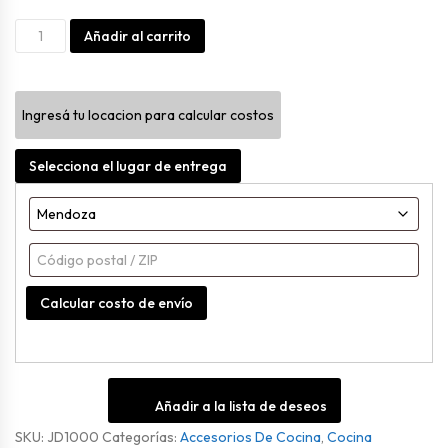
Jarra
Alternative:
Añadir al carrito
Drink
1.8l
Ingresá tu locacion para calcular costos
Transparente
cantidad
Selecciona el lugar de entrega
Calcular costo de envío
Añadir a la lista de deseos
SKU:
JD1000
Categorías:
Accesorios De Cocina
,
Cocina