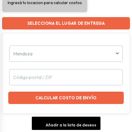
Ingresá tu locacion para calcular costos
Negra
cantidad
SELECCIONA EL LUGAR DE ENTREGA
CALCULAR COSTO DE ENVÍO
Añadir a la lista de deseos