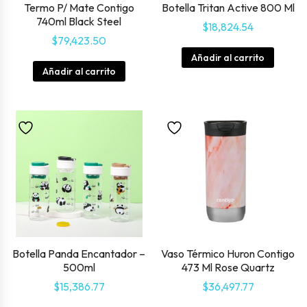
Termo P/ Mate Contigo
Botella Tritan Active 800 Ml
740ml Black Steel
$
18,824.54
$
79,423.50
Añadir al carrito
Añadir al carrito
Botella Panda Encantador –
Vaso Térmico Huron Contigo
500ml
473 Ml Rose Quartz
$
15,386.77
$
36,497.77