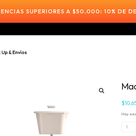
ENCIAS SUPERIORES A $50.000: 10% DE 
k Up & Envíos
Mac
$
10,6
Hay exi
Maceta
P