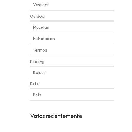
Vestidor
Outdoor
Macetas
Hidratacion
Termos
Packing
Bolsas
Pets
Pets
Automatically
Hierarchic
Vistos recientemente
Categories
in