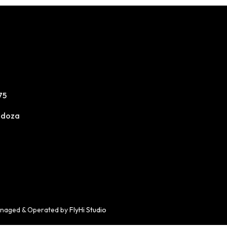
75
ndoza
anaged & Operated by
FlyHi Studio