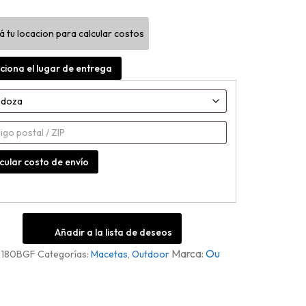
igable
á tu locacion para calcular costos
d
ciona el lugar de entrega
cular costo de envío
Añadir a la lista de deseos
Ou
S180BGF
Categorías:
Macetas
,
Outdoor