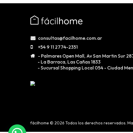
Menu
-
Version
2.1.0
consultas@facilhome.com.ar
|
+54 9 11 2774-2351
Author:
- Palmares Open Mall, Av San Martin Sur 28
Atakan
- La Barraca, Las Cañas 1833
Au
- Sucursal Shopping Local 054 - Ciudad Me
|
Docs:
https://atakanau.blogspot.com/2021/01/automatic-
category-
....
menu-
wp-
fácilhome © 2026 Todos los derechos reservados. M
plugin.html
|