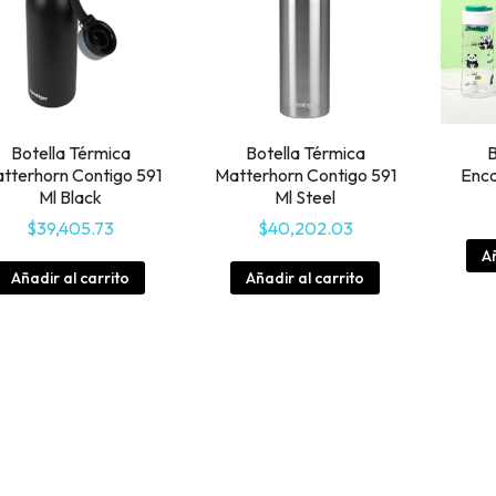
Botella Térmica
Botella Térmica
B
tterhorn Contigo 591
Matterhorn Contigo 591
Enc
Ml Black
Ml Steel
$
39,405.73
$
40,202.03
Añ
Añadir al carrito
Añadir al carrito