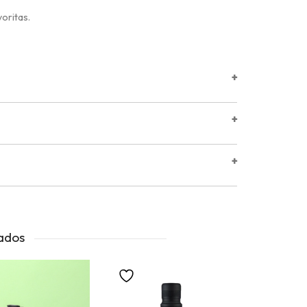
voritas.
+
+
+
ados