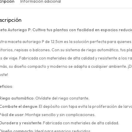
cripción
Información adicional
scripción
ta Autoriego P: Cultiva tus plantas con facilidad en espacios reduc
tra maceta autoriego P de 12.5cm es la solución perfecta para quien
itorios, repisas o balcones. Con su sistema de riego automático, tus p
s de viaje. Fabricada con materiales de alta calidad y resistente a los r
ás, su diseño compacto y moderno se adapta a cualquier ambiente. ¡Dis
uste!
ficios:
Riego automático:
Olvídate del riego constante.
Combate el dengue:
El depósito con tapa evita la proliferación de lar
Fácil de usar:
Montaje sencillo y sin complicaciones.
Duradera y resistente:
Fabricada con materiales de alta calidad.
Diseño compacto:
Ideal para espacios reducidos.