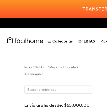
TRANSFER
Categorías
OFERTAS
Pic
Inicio
/
Outdoor
/
Macetas
/ Maceta P
Autoirrigable
Buscar
por:
Envío gratis desde:
$
65,000.00