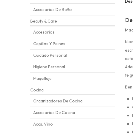
Des
Accesorios De Baño
De
Beauty & Care
Mace
Accesorios
Nues
Cepillos Y Peines
escr
Cuidado Personal
esté
Adem
Higiene Personal
te g
Maquillaje
Bene
Cocina
Organizadores De Cocina
Accesorios De Cocina
Accs. Vino