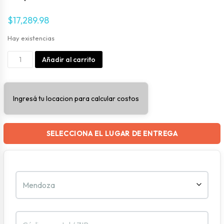
$
17,289.98
Hay existencias
Mopa
Alternative:
Añadir al carrito
Abrasiva
C/cabo
Ingresá tu locacion para calcular costos
cantidad
SELECCIONA EL LUGAR DE ENTREGA