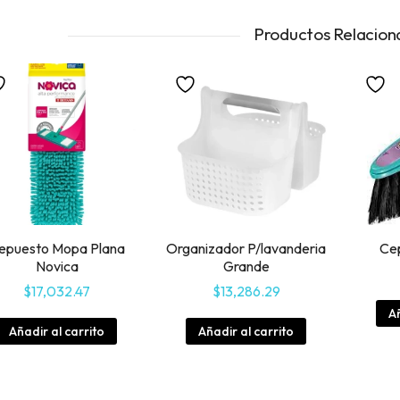
Productos Relacion
epuesto Mopa Plana
Organizador P/lavanderia
Cep
Novica
Grande
$
17,032.47
$
13,286.29
Añ
Añadir al carrito
Añadir al carrito