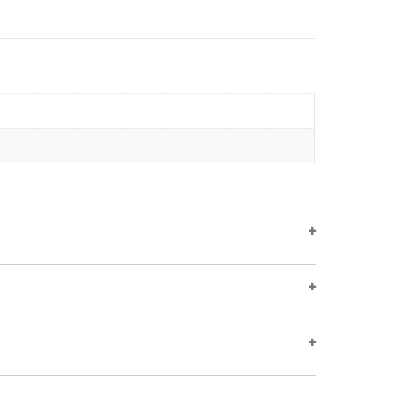
+
+
+