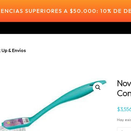
ENCIAS SUPERIORES A $50.000: 10% DE 
k Up & Envíos
Nov
Con
$
3,55
Hay exi