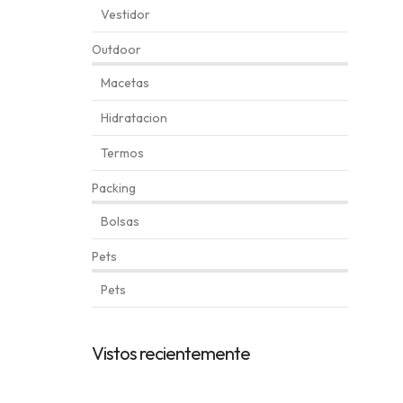
Vestidor
Outdoor
Macetas
Hidratacion
Termos
Packing
Bolsas
Pets
Pets
Automatically
Hierarchic
Vistos recientemente
Categories
in