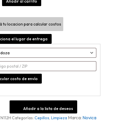
Alternative:
Añadir al carrito
as
á tu locacion para calcular costos
t
d
ciona el lugar de entrega
cular costo de envío
Añadir a la lista de deseos
Novica
N112H
Categorías:
Cepillos
,
Limpieza