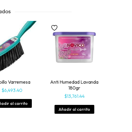
ados
illo Varremesa
Anti Humedad Lavanda
180gr
$
6,493.40
$
13,761.44
adir al carrito
Añadir al carrito