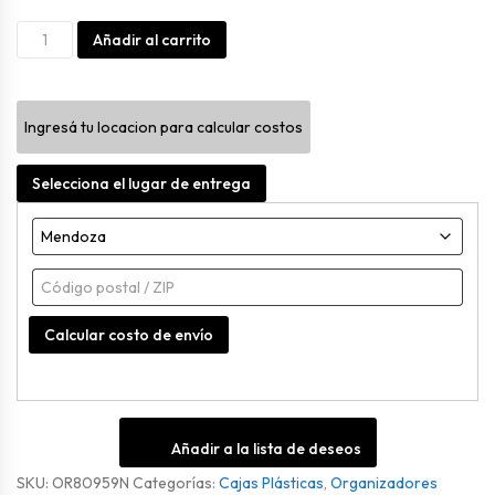
Organizador
Alternative:
Añadir al carrito
Con
Trabas
Ingresá tu locacion para calcular costos
De
60lts
Selecciona el lugar de entrega
Gris
cantidad
Calcular costo de envío
Añadir a la lista de deseos
SKU:
OR80959N
Categorías:
Cajas Plásticas
,
Organizadores