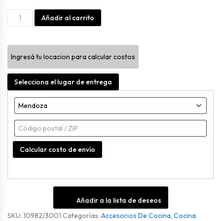
Organizador
Alternative:
Añadir al carrito
De
Cuchillos
Ingresá tu locacion para calcular costos
Perfect
Natural
Selecciona el lugar de entrega
cantidad
Calcular costo de envío
Añadir a la lista de deseos
SKU:
10982/3001
Categorías:
Accesorios De Cocina
,
Cocina