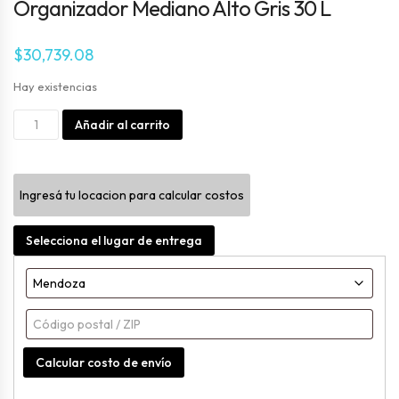
Organizador Mediano Alto Gris 30 L
$
30,739.08
Hay existencias
Organizador
Alternative:
Añadir al carrito
Mediano
Alto
Ingresá tu locacion para calcular costos
Gris
30
Selecciona el lugar de entrega
L
cantidad
Calcular costo de envío