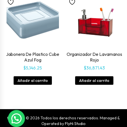
Jabonera De Plastico Cube
Organizador De Lavamanos
Azul Fog
Rojo
$
5,146.25
$
36,871.43
Añadir al carrito
Añadir al carrito
fácilhome © 2026 Todos los derechos reservados. Managed &
Operated by
FlyHi Studio