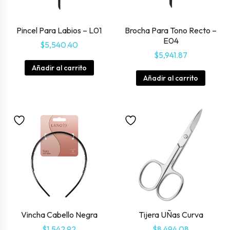
Pincel Para Labios – L01
Brocha Para Tono Recto –
E04
$
5,540.40
$
5,941.87
Añadir al carrito
Añadir al carrito
Vincha Cabello Negra
Tijera UÑas Curva
$
1,542.92
$
8,494.08