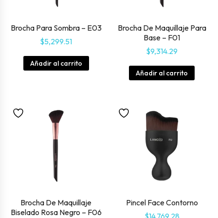
Brocha Para Sombra – E03
Brocha De Maquillaje Para
Base – F01
$
5,299.51
$
9,314.29
Añadir al carrito
Añadir al carrito
Brocha De Maquillaje
Pincel Face Contorno
Biselado Rosa Negro – F06
$
14,769.28