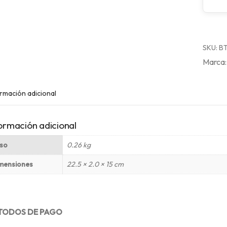
SKU:
BT
rmación adicional
ormación adicional
so
0.26 kg
mensiones
22.5 × 2.0 × 15 cm
TODOS DE PAGO