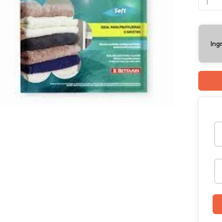
Antihu
P/armar
Sense
cantida
Ing