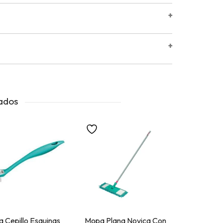
+
+
ados
a Cepillo Esquinas
Mopa Plana Novica Con