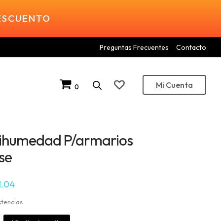
DESCUENTO
Preguntas Frecuentes
Contacto
Mi Cuenta
0
ihumedad P/armarios
se
1.04
stencias