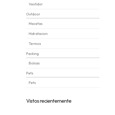
Vestidor
Outdoor
Macetas
Hidratacion
Termos
Packing
Bolsas
Pets
Pets
Automatically
Hierarchic
Vistos recientemente
Categories
in