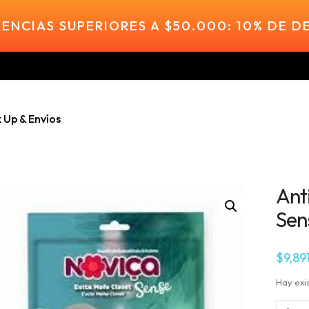
ENCIAS SUPERIORES A $50.000: 10% DE 
k Up & Envíos
Ant
Sen
$
9,89
Hay exi