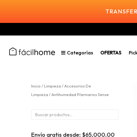
TRANSFER
Categorías
OFERTAS
Pic
Inicio
/
Limpieza
/
Accesorios De
Limpieza
/ Antihumedad P/armarios Sense
Buscar
por:
Envío gratis desde:
$
65,000.00