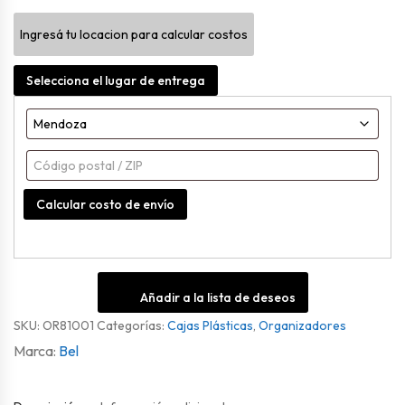
Ancho
Ingresá tu locacion para calcular costos
Beige
PequeÑo
Selecciona el lugar de entrega
cantidad
Calcular costo de envío
Añadir a la lista de deseos
SKU:
OR81001
Categorías:
Cajas Plásticas
,
Organizadores
Bel