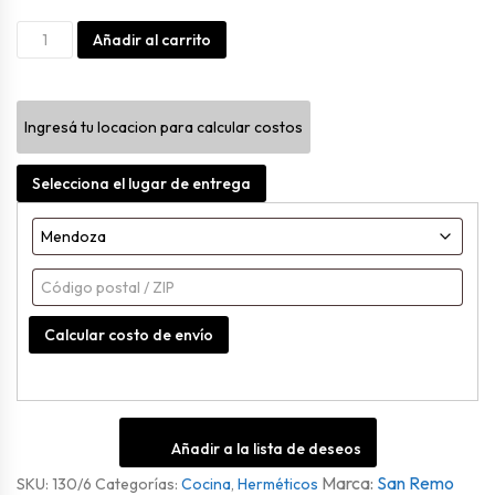
Hermetico
Alternative:
Añadir al carrito
Cuadrado
De
Ingresá tu locacion para calcular costos
1900ml
cantidad
Selecciona el lugar de entrega
Calcular costo de envío
Añadir a la lista de deseos
San Remo
SKU:
130/6
Categorías:
Cocina
,
Herméticos