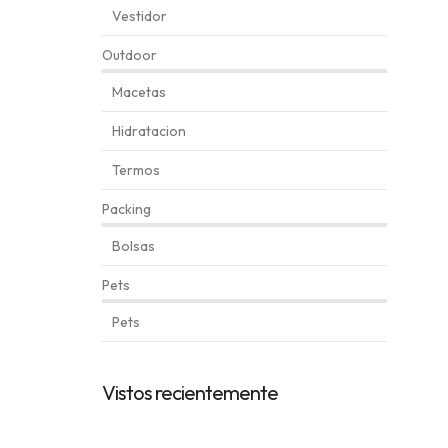
Vestidor
Outdoor
Macetas
Hidratacion
Termos
Packing
Bolsas
Pets
Pets
Automatically
Hierarchic
Vistos recientemente
Categories
in