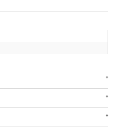
+
+
+