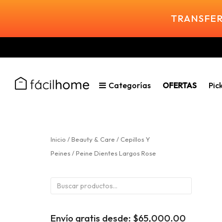
TRANSFER
Categorías
OFERTAS
Pic
Inicio
/
Beauty & Care
/
Cepillos Y
Peines
/ Peine Dientes Largos Rose
Buscar
por:
Envío gratis desde:
$
65,000.00