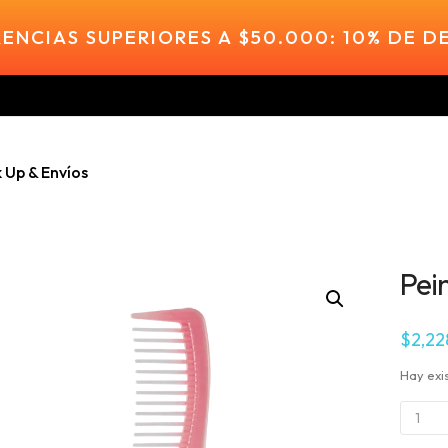
ENCIAS SUPERIORES A $50.000: 10% DE 
k Up & Envíos
Pei
$
2,22
Hay exi
Peine
Diente