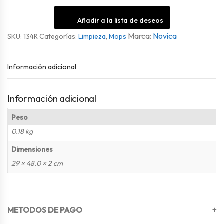
Añadir a la lista de deseos
Novica
SKU:
134R
Categorías:
Limpieza
,
Mops
Información adicional
Información adicional
Peso
0.18 kg
Dimensiones
29 × 48.0 × 2 cm
METODOS DE PAGO
+