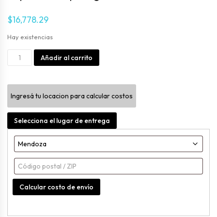
$
16,778.29
Hay existencias
Repuesto
Alternative:
Añadir al carrito
Mopa
Algodon
Ingresá tu locacion para calcular costos
cantidad
Selecciona el lugar de entrega
Calcular costo de envío