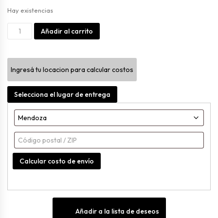
Hay existencias
Vaso
Alternative:
Añadir al carrito
De
Cafe
Ingresá tu locacion para calcular costos
De
Plastico
Selecciona el lugar de entrega
Nutri
Morron
Mate
cantidad
Calcular costo de envío
Añadir a la lista de deseos